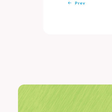
Prev
TOP
ホーム
さざんか
社報