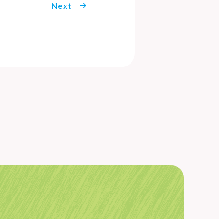
Next
CRUIT
報
MMERCIAL
シャル